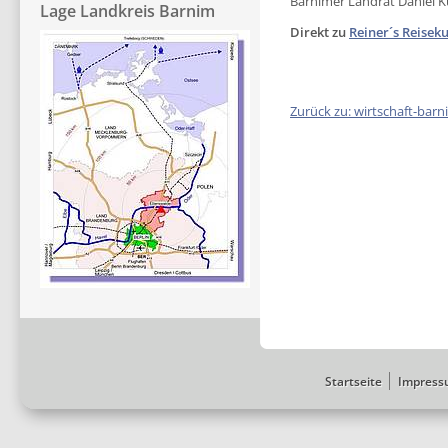
Barnimer Landrat Daniel 
Lage Landkreis Barnim
Direkt zu
Reiner´s Reisek
Zurück zu: wirtschaft-barn
Startseite
Impress