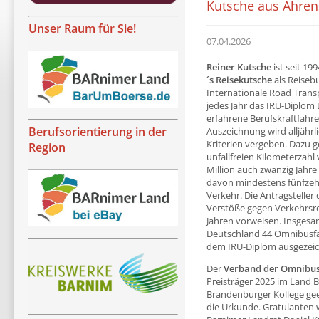
Kutsche aus Ahrens
Unser Raum für Sie!
07.04.2026
Reiner Kutsche
ist seit 19
´s Reisekutsche
als Reiseb
Internationale Road Transp
jedes Jahr das IRU-Diplom
erfahrene Berufskraftfahre
Berufsorientierung in der
Auszeichnung wird alljährl
Kriterien vergeben. Dazu 
Region
unfallfreien Kilometerzahl
Million auch zwanzig Jahre 
davon mindestens fünfzeh
Verkehr. Die Antragsteller
Verstöße gegen Verkehrsreg
Jahren vorweisen. Insgesa
Deutschland 44 Omnibusfa
dem IRU-Diplom ausgezeic
Der
Verband der Omnibus
Preisträger 2025 im Land B
Brandenburger Kollege geeh
die Urkunde. Gratulanten 