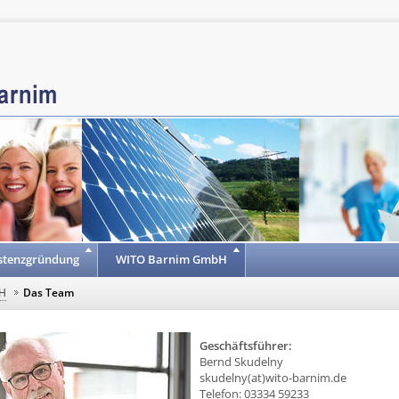
stenzgründung
WITO Barnim GmbH
H
Das Team
Geschäftsführer:
Bernd Skudelny
skudelny(at)wito-barnim.de
Telefon: 03334 59233