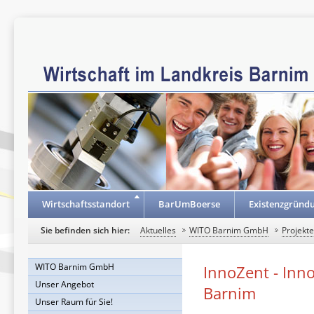
Wirtschaftsstandort
BarUmBoerse
Existenzgründ
Sie befinden sich hier:
Aktuelles
WITO Barnim GmbH
Projekt
WITO Barnim GmbH
InnoZent - Inn
Unser Angebot
Barnim
Unser Raum für Sie!