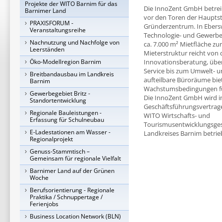
Projekte der WITO Barnim für das
Die InnoZent GmbH betrei
Barnimer Land
vor den Toren der Hauptsta
PRAXISFORUM -
Gründerzentrum. In Ebers
Veranstaltungsreihe
Technologie- und Gewerbe
Nachnutzung und Nachfolge von
ca. 7.000 m² Mietfläche zu
Leerständen
Mieterstruktur reicht vo
Öko-Modellregion Barnim
Innovationsberatung, über
Service bis zum Umwelt- u
Breitbandausbau im Landkreis
aufteilbare Büroräume bie
Barnim
Wachstumsbedingungen fü
Gewerbegebiet Britz -
Die InnoZent GmbH wird 
Standortentwicklung
Geschäftsführungsvertrag
Regionale Bauleistungen -
WITO Wirtschafts- und
Erfassung für Schulneubau
Tourismusentwicklungsges
E-Ladestationen am Wasser -
Landkreises Barnim betrie
Regionalprojekt
Genuss-Stammtisch –
Gemeinsam für regionale Vielfalt
Barnimer Land auf der Grünen
Woche
Berufsorientierung - Regionale
Praktika / Schnuppertage /
Ferienjobs
Business Location Network (BLN)